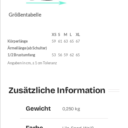
Größentabelle
XS
S
M
L
XL
Körperlänge
59
61
63
65
67
Ärmellänge (ab Schulter)
1/2 Brustumfang
53
56
59
62
65
Angaben in cm, ± 1 cm Toleranz
Zusätzliche Information
Gewicht
0,250 kg
Farbe