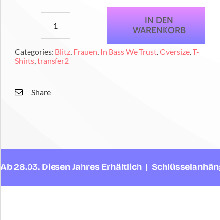
IN DEN
WARENKORB
Bass
We
Categories:
Blitz
,
Frauen
,
In Bass We Trust
,
Oversize
,
T-
Trust
Shirts
,
transfer2
Blitz
Oversize
Share
Boxy
Menge
8.03. Diesen Jahres Erhältlich | Schlüsselanhänger A