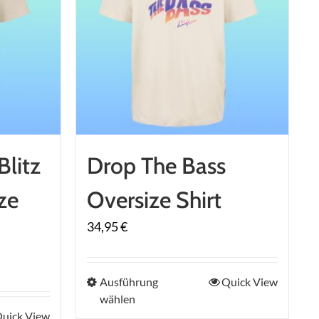
Blitz
Drop The Bass
ze
Oversize Shirt
34,95
€
Dieses
Ausführung
Quick View
wählen
Produkt
uick View