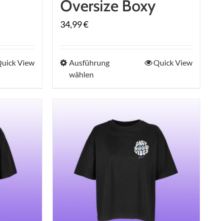
Oversize Boxy
34,99
€
Dieses
uick View
Ausführung
Quick View
wählen
Produkt
weist
mehrere
en
Varianten
auf.
Die
n
Optionen
können
auf
der
seite
Produktseite