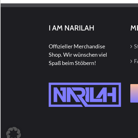
können
auf
der
I AM NARILAH
M
Produktseite
gewählt
Offizieller Merchandise
S
werden
Shop. Wir wünschen viel
F
Spaß beim Stöbern!