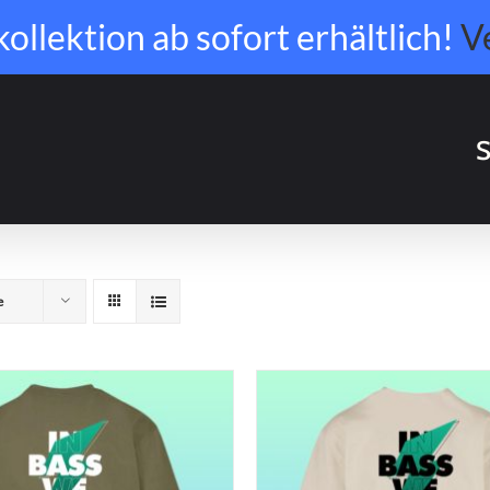
llektion ab sofort erhältlich!
V
S
e