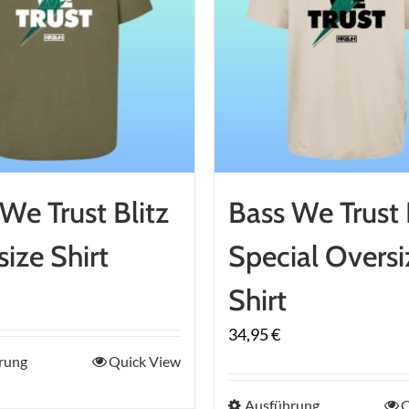
We Trust Blitz
Bass We Trust 
ize Shirt
Special Oversi
Shirt
34,95
€
Dieses
rung
Quick View
Produkt
Dieses
Ausführung
Q