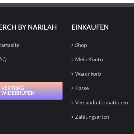
können
können
auf
auf
der
der
ERCH BY NARILAH
EINKAUFEN
Produktseite
Produkt
gewählt
gewählt
tartseite
Shop
werden
werden
AQ
Mein Konto
Warenkorb
VERTRAG
Kasse
WIDERRUFEN
Versandinformationen
Zahlungsarten