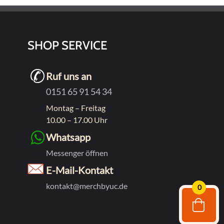
können
auf
der
SHOP SERVICE
seite
Produktseite
gewählt
Ruf uns an
werden
0151 65 91 54 34
Montag – Freitag
10.00 – 17.00 Uhr
Whatsapp
Messenger öffnen
E-Mail-Kontakt
kontakt@merchbyuc.de
0