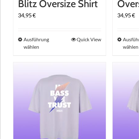
Blitz Oversize Shirt
Overs
34,95
€
34,95
€
Dieses
Ausführung
Quick View
Ausfüh
wählen
wählen
Produkt
weist
mehrere
Varianten
auf.
Die
Optionen
können
auf
der
Produktseite