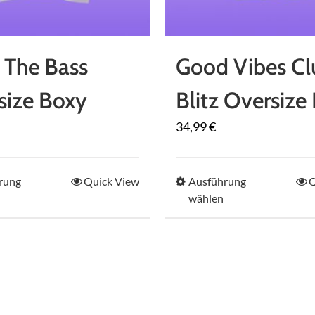
gewählt
gewählt
werden
werden
 The Bass
Good Vibes Cl
size Boxy
Blitz Oversize
34,99
€
Dieses
Dieses
rung
Quick View
Ausführung
Q
wählen
Produkt
Produkt
weist
weist
mehrere
mehrere
Varianten
Variant
auf.
auf.
Die
Die
Optionen
Optione