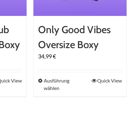
gewählt
werden
ub
Only Good Vibes
 Boxy
Oversize Boxy
34,99
€
Dieses
uick View
Ausführung
Quick View
wählen
Produkt
weist
mehrere
en
Varianten
auf.
Die
n
Optionen