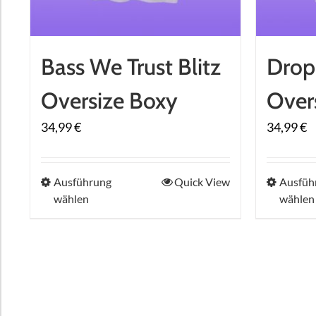
gewählt
werden
Bass We Trust Blitz
Drop
Oversize Boxy
Over
34,99
€
34,99
€
Dieses
Ausführung
Quick View
Ausfüh
wählen
wählen
Produkt
weist
mehrere
Varianten
auf.
Die
Optionen