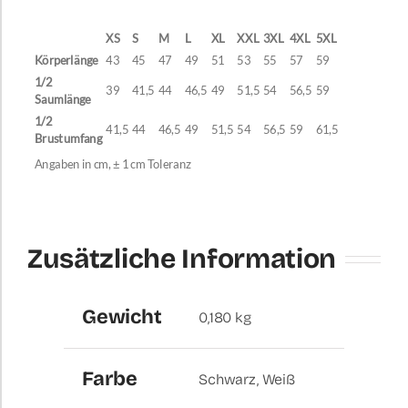
XS
S
M
L
XL
XXL
3XL
4XL
5XL
Körperlänge
43
45
47
49
51
53
55
57
59
1/2
39
41,5
44
46,5
49
51,5
54
56,5
59
Saumlänge
1/2
41,5
44
46,5
49
51,5
54
56,5
59
61,5
Brustumfang
Angaben in cm, ± 1 cm Toleranz
Zusätzliche Information
Gewicht
0,180 kg
Farbe
Schwarz, Weiß