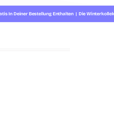
iner Bestellung Enthalten |
Die Winterkollektion Läu