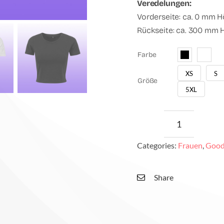
Veredelungen:
Vorderseite: ca. 0 mm H
Rückseite: ca. 300 mm H
Farbe

XS
S

Größe
5XL
Good
Vibes
Categories:
Frauen
,
Good
Club
Blitz
Share
Crop
Top
Menge