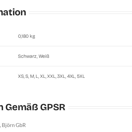
mation
0,180 kg
Schwarz, Weiß
XS, S, M, L, XL, XXL, 3XL, 4XL, 5XL
en Gemäß GPSR
, Björn GbR