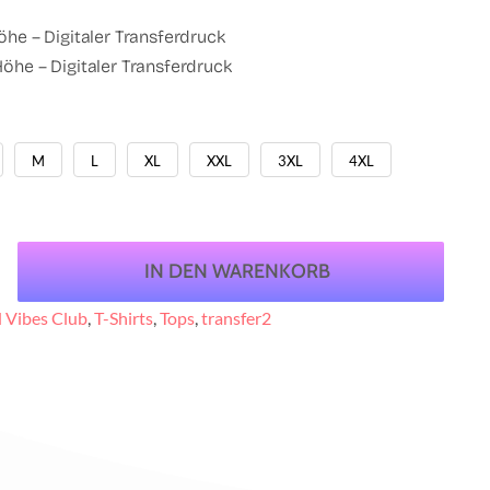
öhe – Digitaler Transferdruck
öhe – Digitaler Transferdruck
M
L
XL
XXL
3XL
4XL
IN DEN WARENKORB
 Vibes Club
,
T-Shirts
,
Tops
,
transfer2