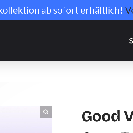
llektion ab sofort erhältlich!
V
S
Good V